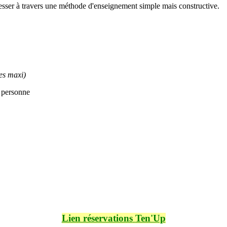
resser à travers une méthode d'enseignement simple mais constructive.
es maxi)
sonne
Lien réservations
Ten'Up